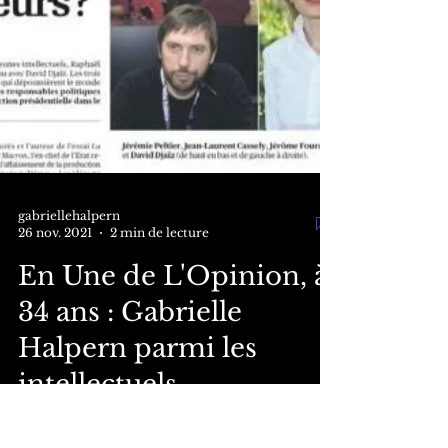
gabriellehalpern
26 nov. 2021
2 min de lecture
En Une de L'Opinion, à
34 ans : Gabrielle