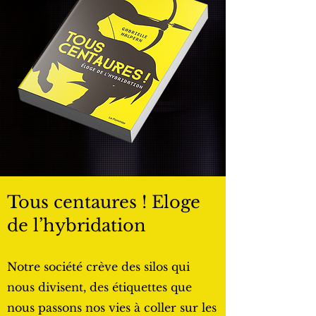
Tous centaures ! Eloge
de l’hybridation
Notre société crève des silos qui
nous divisent, des étiquettes que
nous passons nos vies à coller sur les