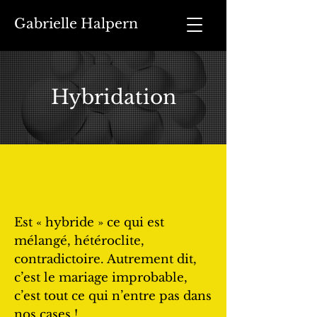
Gabrielle Halpern
Hybridation
Est « hybride » ce qui est
mélangé, hétéroclite,
contradictoire. Autrement dit,
c’est le mariage improbable,
c’est tout ce qui n’entre pas dans
nos cases !