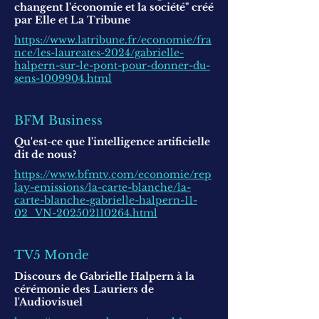
changent l'économie et la société" créé
par Elle et La Tribune
https://www.latribune.fr/economie/fra
nce/les-laureates-2024/gabrielle-
halpern-sur-le-pont-pour-donner-du-
sens-1009904.html
BFM Business
Qu'est-ce que l'intelligence artificielle
dit de nous?
https://www.bfmtv.com/economie/rep
lay-emissions/la-carte-blanche/la-
carte-blanche-gabrielle-halpern-11-
02_VN-202502110264.html
TV5 Monde
Discours de Gabrielle Halpern à la
cérémonie des Lauriers de
l'Audiovisuel