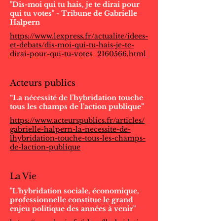
"Dis-moi qui tu hais, je te dirai pour
qui tu votes" - Tribune de Gabrielle
Halpern
https://www.lexpress.fr/actualite/idees-
et-debats/dis-moi-qui-tu-hais-je-te-
dirai-pour-qui-tu-votes_2160566.html
Acteurs publics
“La nécessité de l’hybridation touche
tous les champs de l’action publique”
https://www.acteurspublics.fr/articles/
gabrielle-halpern-la-necessite-de-
lhybridation-touche-tous-les-champs-
de-laction-publique
La Vie
"L’hybridation sociale, économique,
professionnelle constitue le grand
enjeu politique des années à venir"