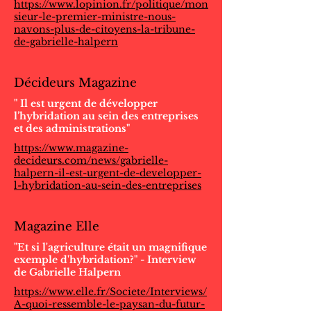
https://www.lopinion.fr/politique/mon
sieur-le-premier-ministre-nous-
navons-plus-de-citoyens-la-tribune-
de-gabrielle-halpern
Décideurs Magazine
" Il est urgent de développer
l’hybridation au sein des entreprises
et des administrations"
https://www.magazine-
decideurs.com/news/gabrielle-
halpern-il-est-urgent-de-developper-
l-hybridation-au-sein-des-entreprises
Magazine Elle
"Et si l'agriculture était un magnifique
exemple d'hybridation?" - Interview
de Gabrielle Halpern
https://www.elle.fr/Societe/Interviews/
A-quoi-ressemble-le-paysan-du-futur-