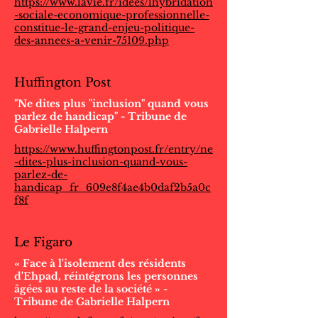
https://www.lavie.fr/idees/lhybridation
-sociale-economique-professionnelle-
constitue-le-grand-enjeu-politique-
des-annees-a-venir-75109.php
Huffington Post
"Ne dites plus "inclusion" quand vous
parlez de handicap" - Tribune de
Gabrielle Halpern
https://www.huffingtonpost.fr/entry/ne
-dites-plus-inclusion-quand-vous-
parlez-de-
handicap_fr_609e8f4ae4b0daf2b5a0c
f8f
Le Figaro
« Face à l'isolement des résidents
d'Ehpad, réintégrons les personnes
âgées au reste de la société » -
Tribune de Gabrielle Halpern