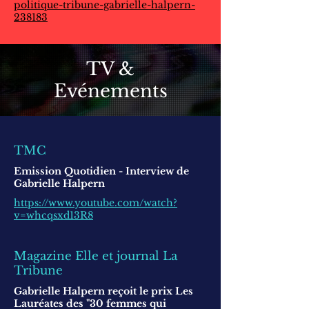
politique-tribune-gabrielle-halpern-
238183
TV &
Evénements
TMC
Emission Quotidien - Interview de
Gabrielle Halpern
https://www.youtube.com/watch?
v=whcqsxd13R8
Magazine Elle et journal La
Tribune
Gabrielle Halpern reçoit le prix Les
Lauréates des "30 femmes qui