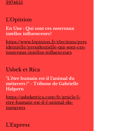
3974655
L'Opinion
En Une : Qui sont ces nouveaux
intellos influenceurs?
https://www.lopinion.fr/elections/pres
identielle/presidentielle-qui-sont-ces-
nouveaux-intellos-influenceurs
Usbek et Rica
"L’être humain est-il l’animal du
métavers ?" - Tribune de Gabrielle
Halpern
https://usbeketrica.com/fr/article/l-
etre-humain-est-il-l-animal-du-
metavers
L'Express