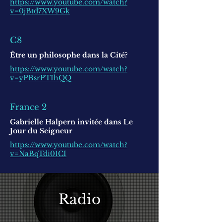
https://www.youtube.com/watch?
v=0jBtd7XW9Gk
C8
Être un philosophe dans la Cité?
https://www.youtube.com/watch?
v=yPBsrPTIhQQ
France 2
Gabrielle Halpern invitée dans Le
Jour du Seigneur
https://www.youtube.com/watch?
v=NaBqTdi01CI
Radio