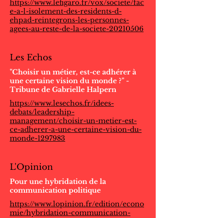
https://www.lefigaro.fr/vox/societe/fac
e-a-l-isolement-des-residents-d-
ehpad-reintegrons-les-personnes-
agees-au-reste-de-la-societe-20210506
Les Echos
"Choisir un métier, est-ce adhérer à
une certaine vision du monde ?" -
Tribune de Gabrielle Halpern
https://www.lesechos.fr/idees-
debats/leadership-
management/choisir-un-metier-est-
ce-adherer-a-une-certaine-vision-du-
monde-1297983
L'Opinion
Pour une hybridation de la
communication politique
https://www.lopinion.fr/edition/econo
mie/hybridation-communication-