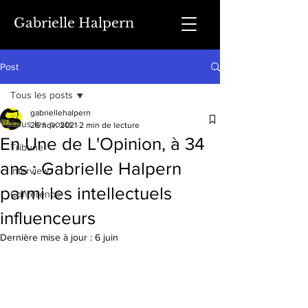
Gabrielle Halpern
Post
Tous les posts
gabriellehalpern
Tous les posts
26 nov. 2021
2 min de lecture
En Une de L'Opinion, à 34
Tribune
ans : Gabrielle Halpern
Interview
parmi les intellectuels
Conférence
influenceurs
Dernière mise à jour :
6 juin