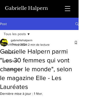
Gabrielle Halpern
Post
Tous les posts
gabriellehalpern
Tous les posts
17 nov. 2024
2 min de lecture
Gabrielle Halpern parmi
Tribune
"Les 30 femmes qui vont
Interview
changer le monde", selon
Conférence
le magazine Elle - Les
Lauréates
Dernière mise à jour :
1 févr.