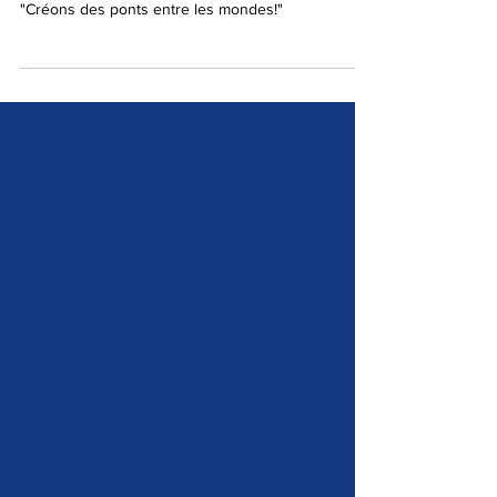
philosophe Gabrielle Halpern
dans le média Paysan Breton
"Créons des ponts entre les mondes!"