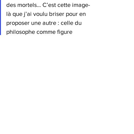
des mortels… C’est cette image-
là que j’ai voulu briser pour en 
proposer une autre : celle du 
philosophe comme figure 
engagée dans la Cité, prenant 
le temps de la connaître 
réellement, allant dans des 
exploitations agricoles, des 
hôpitaux, des associations, des 
usines, des startups, des 
entrepôts, des écoles, à la 
rencontre du plus grand 
nombre. Si l’on veut penser le 
monde avec justesse, il faut 
aller dans le monde ! Bonne 