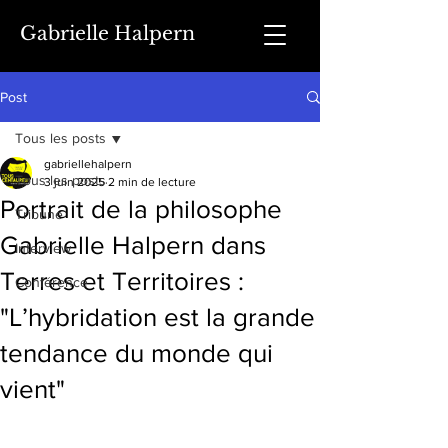
Gabrielle Halpern
Post
Tous les posts
gabriellehalpern
Tous les posts
3 juin 2025
2 min de lecture
Portrait de la philosophe
Tribune
Gabrielle Halpern dans
Interview
Terres et Territoires :
Conférence
"L’hybridation est la grande
tendance du monde qui
vient"