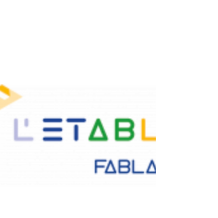
18 déc. 2025
3 min de lecture
"La France crève de l'entre-soi" -
Interview de la philosophe
Gabrielle Halpern dans Ouest
France
"L'hybridation, comme remède aux divisions!"