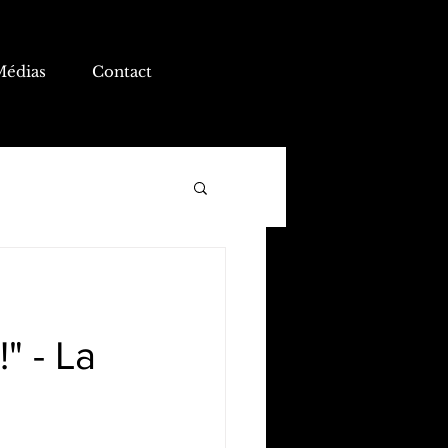
Médias
Contact
" - La
e