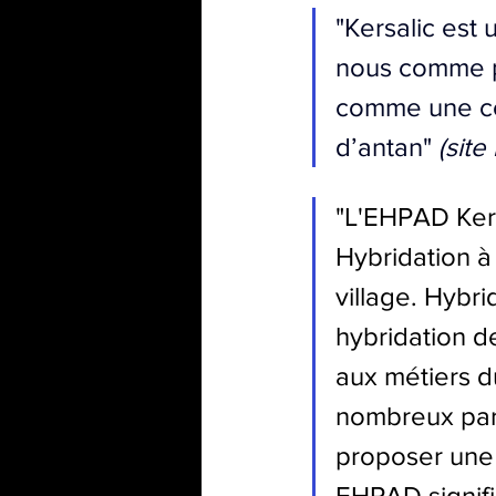
"Kersalic est
nous comme po
comme une co
d’antan"
 (site
"L'EHPAD Kers
Hybridation à
village. Hybri
hybridation d
aux métiers du
nombreux part
proposer une n
EHPAD signifi