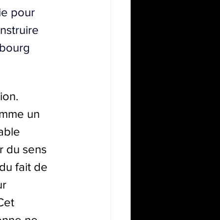
ie pour 
nstruire 
bourg 
ion. 
comme un 
able 
r du sens 
du fait de 
r 
Cet 
onne ne 