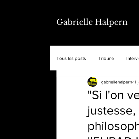
Gabrielle Halpern
Tous les posts
Tribune
Interv
gabriellehalpern
11 
"Si l'on 
justesse, 
philosoph