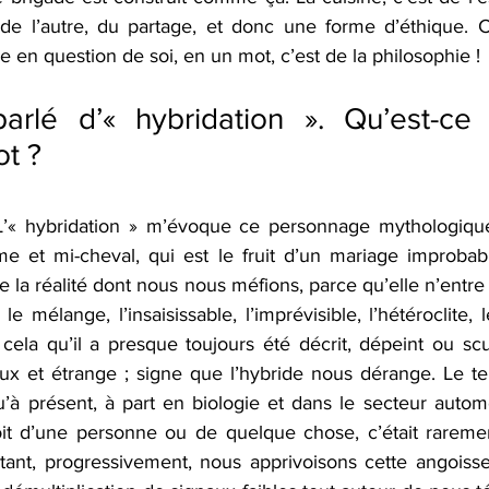
de l’autre, du partage, et donc une forme d’éthique. C’
se en question de soi, en un mot, c’est de la philosophie !
rlé d’« hybridation ». Qu’est-ce
t ?
L’« hybridation » m’évoque ce personnage mythologique
e et mi-cheval, qui est le fruit d’un mariage improbable
 de la réalité dont nous nous méfions, parce qu’elle n’entr
le mélange, l’insaisissable, l’imprévisible, l’hétéroclite, l
 cela qu’il a presque toujours été décrit, dépeint ou s
x et étrange ; signe que l’hybride nous dérange. Le te
qu’à présent, à part en biologie et dans le secteur automob
droit d’une personne ou de quelque chose, c’était rareme
tant, progressivement, nous apprivoisons cette angoisse 