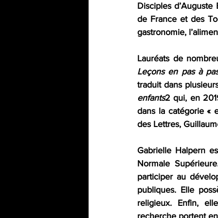
Disciples d’Auguste E
de France et des To
gastronomie, l’aliment
Lauréats de nombreu
Leçons en pas à pa
traduit dans plusieur
enfants
2 qui, en 201
dans la catégorie « e
des Lettres, Guilla
Gabrielle Halpern es
Normale Supérieure. 
participer au dévelo
publiques. Elle pos
religieux. Enfin, e
recherche portent en p