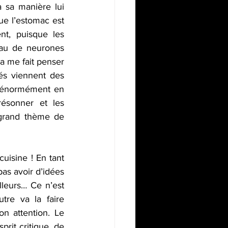
 sa manière lui 
ue l’estomac est 
t, puisque les 
au de neurones 
a me fait penser 
s viennent des 
c énormément en 
ésonner et les 
grand thème de 
uisine ! En tant 
as avoir d’idées 
lleurs… Ce n’est 
re va la faire 
 attention. Le 
rit critique, de 