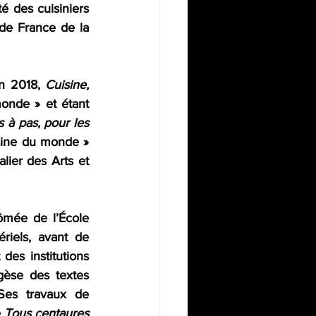
é des cuisiniers 
de France de la 
n 2018, 
Cuisine, 
monde » et étant 
 à pas, pour les 
sine du monde » 
lier des Arts et 
ômée de l’École 
riels, avant de 
es institutions 
èse des textes 
Ses travaux de 
 
Tous centaures 