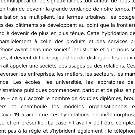
démultiplication de signaux faibles tout autour de nous 
 en train de devenir la grande tendance de notre temps. Pre
lisation se multiplient, les fermes urbaines, les potage
ts des bâtiments se développent au point que la frontière 
d à devenir de plus en plus ténue. Cette hybridation de 
 parallèlement à celle des produits et des services pr
 étions avant dans une société industrielle et que nous 
s, il devient difficile aujourd’hui de distinguer les deux e
rait appeler une société des usages ou des relations. Ces
everser les entreprises, les métiers, les secteurs, les marc
. Les écoles, les universités, les laboratoires de 
nistrations publiques commencent, partout et de plus en pl
te – ce qui accroît le nombre de doubles diplômes, brouil
ers et chamboule les modèles organisationnels et 
 Covid-19 a accentué ces hybridations, en métamorphosa
nce et en présentiel. La case « travail » doit être complèt
nt pas à la règle et s’hybrident également : le téléphon