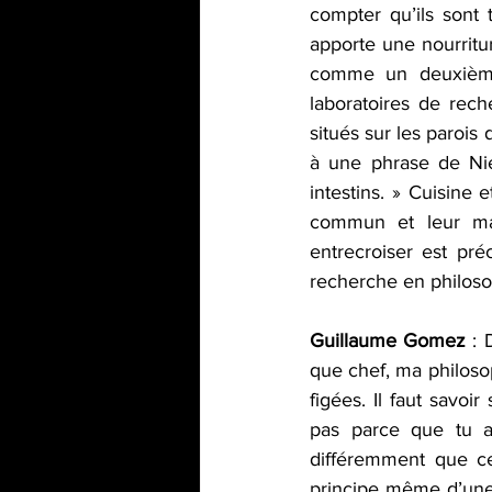
compter qu’ils sont 
apporte une nourritur
comme un deuxième c
laboratoires de rec
situés sur les parois 
à une phrase de Nie
intestins. » Cuisine
commun et leur mar
entrecroiser est pr
recherche en philos
Guillaume Gomez 
: 
que chef, ma philosop
figées. Il faut savoir
pas parce que tu a
différemment que ce
principe même d’une b