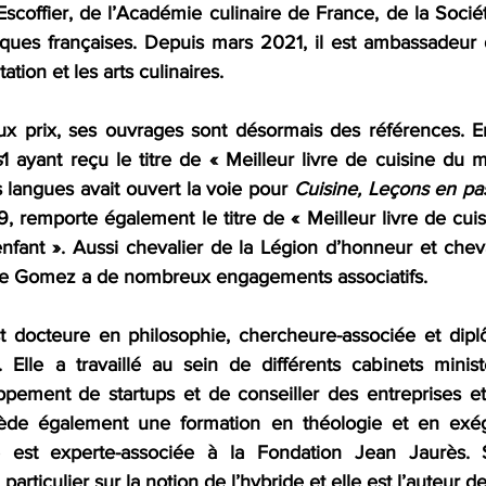
scoffier, de l’Académie culinaire de France, de la Sociét
ques françaises. Depuis mars 2021, il est ambassadeur 
ation et les arts culinaires.
x prix, ses ouvrages sont désormais des références. E
s
1 ayant reçu le titre de « Meilleur livre de cuisine du 
s langues avait ouvert la voie pour 
Cuisine, Leçons en pas
9, remporte également le titre de « Meilleur livre de cui
nfant ». Aussi chevalier de la Légion d’honneur et cheva
ume Gomez a de nombreux engagements associatifs.
t docteure en philosophie, chercheure-associée et dipl
Elle a travaillé au sein de différents cabinets ministé
ppement de startups et de conseiller des entreprises et d
sède également une formation en théologie et en exég
lle est experte-associée à la Fondation Jean Jaurès. 
articulier sur la notion de l’hybride et elle est l’auteur de