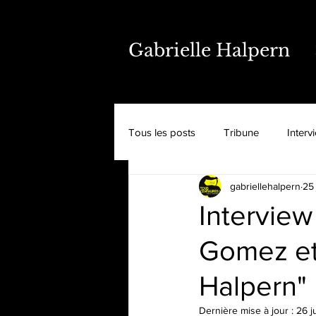
Gabrielle Halpern
Tous les posts
Tribune
Interv
gabriellehalpern
25 
Interview
Gomez et 
Halpern"
Dernière mise à jour :
26 j