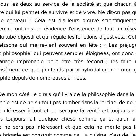
tous les deux au service de la société et que chacun à
e qui lui permet de survivre et de vivre. Ne dit-on pas q
erveau ? Cela est d’ailleurs prouvé scientifiquemen
herche ont mis en évidence l’existence de tout un rése
du tube digestif et qui régule les fonctions digestives… Cel
tzsche qui me revient souvent en tête : « Les préjugé
 et philosophie, qui peuvent sembler éloignées, ont don
iage improbable peut être très fécond ; les faire r
écisément ce que j’entends par « hybridation » – mon 
ophie depuis de nombreuses années. 
De mon côté, je dirais qu’il y a de la philosophie dans la c
hie est de ne surtout pas tomber dans la routine, de ne p
 s’intéresser à tout et penser que la vérité est toujours ai
s toujours fait quelque chose comme ça et qu’un aut
 ne sera pas intéressant et que cela ne mérite pas ton
rigade est construit comme ça. La cuisine, c’est de l’esp