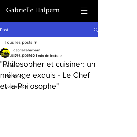
Gabrielle Halpern
Post
Tous les posts
gabriellehalpern
Tous les posts
17 mars 2022
1 min de lecture
"Philosopher et cuisiner: un
Tribune
mélange exquis - Le Chef
Interview
et la Philosophe"
Conférence