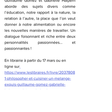
Guillaume Gomez et Gabrielle Halpern 
aborde des sujets divers comme 
l’éducation, notre rapport à la nature, la 
relation à l’autre, la place que l’on veut 
donner à notre alimentation ou encore 
les nouvelles manières de travailler. Un 
dialogue foisonnant et riche entre deux 
personnalités passionnées... et 
passionnantes !
En librairie à partir du 17 mars ou en 
ligne sur
https://www.leslibraires.fr/livre/2037808
1-philosopher-et-cuisiner-un-melange-
exquis-guillaume-gomez-gabrielle-
halpern-editions-de-l-aube
philosophie
hybridation
société
#entreprise
métier