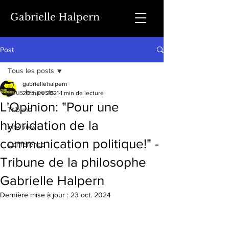
Gabrielle Halpern
Post
Tous les posts
gabriellehalpern
Tous les posts
20 mars 2021
1 min de lecture
L'Opinion: "Pour une
Tribune
hybridation de la
Interview
communication politique!" -
Conférence
Tribune de la philosophe
Gabrielle Halpern
Dernière mise à jour :
23 oct. 2024