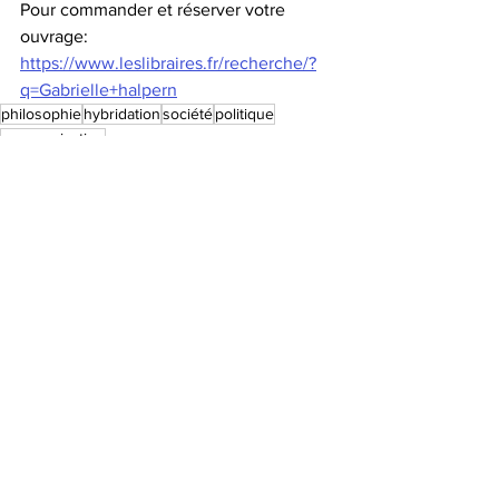
Pour commander et réserver votre 
ouvrage: 
https://www.leslibraires.fr/recherche/?
q=Gabrielle+halpern
philosophie
hybridation
société
politique
communication
Tribune
Voir tout
Posts récents