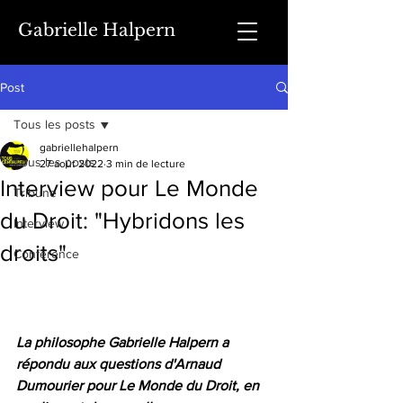
Gabrielle Halpern
Post
Tous les posts
gabriellehalpern
Tous les posts
27 août 2022
3 min de lecture
Interview pour Le Monde
Tribune
du Droit: "Hybridons les
Interview
droits"
Conférence
La philosophe Gabrielle Halpern a 
répondu aux questions d'Arnaud 
Dumourier pour Le Monde du Droit, en 