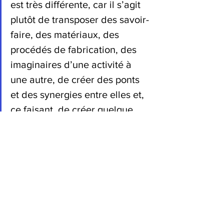
est très différente, car il s’agit 
plutôt de transposer des savoir-
faire, des matériaux, des 
procédés de fabrication, des 
imaginaires d’une activité à 
une autre, de créer des ponts 
et des synergies entre elles et, 
ce faisant, de créer quelque 
chose de radicalement 
nouveau », Gabrielle Halpern
Pour lire l'article dans son intégralité: 
https://www.letemps.ch/lifestyle/luxe-
se-met-table
philosophie
hybridation
prospective
innovation
gastronomie
artisanat
luxe