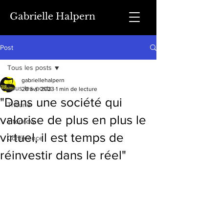
Gabrielle Halpern
Post
Tous les posts
gabriellehalpern
Tous les posts
20 avr. 2023
1 min de lecture
"Dans une société qui
Tribune
valorise de plus en plus le
Interview
virtuel, il est temps de
Conférence
réinvestir dans le réel"