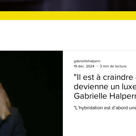
gabriellehalpern
19 déc. 2024
3 min de lecture
"Il est à craindr
devienne un luxe
Gabrielle Halpern
Luxury Summit a
"L’hybridation est d’abord une