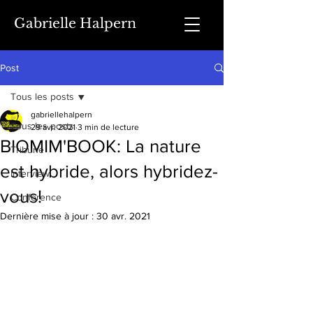
Gabrielle Halpern
Post
Tous les posts
gabriellehalpern
Tous les posts
29 avr. 2021
3 min de lecture
BIOMIM'BOOK: La nature
Tribune
est hybride, alors hybridez-
Interview
vous!
Conférence
Dernière mise à jour :
30 avr. 2021