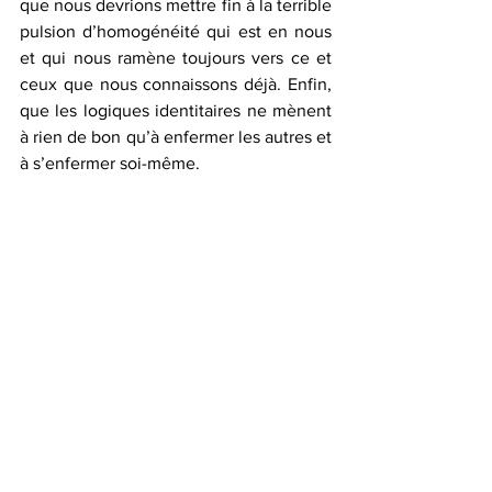
que nous devrions mettre fin à la terrible 
pulsion d’homogénéité qui est en nous 
et qui nous ramène toujours vers ce et 
ceux que nous connaissons déjà. Enfin, 
que les logiques identitaires ne mènent 
à rien de bon qu’à enfermer les autres et 
à s’enfermer soi-même. 
Forts de ces leçons, construisons des 
maisons de retraite-auberges de 
jeunesse, des salles de sport-musées, 
des centres commerciaux-théâtres, des 
gares-potagers ! Hybridons les 
chercheurs et les startupers, métissons 
les arts, les administrations, les 
entreprises et les associations ! Sortons 
de nos identités qui nous empêchent de 
parler la même langue ! La Nature est 
hybride, hybridons-nous !