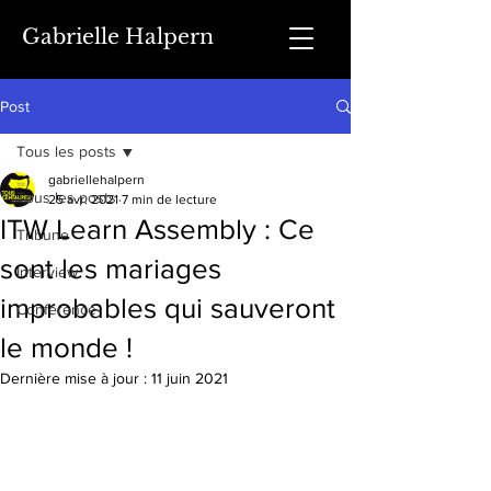
Gabrielle Halpern
Post
Tous les posts
gabriellehalpern
Tous les posts
25 avr. 2021
7 min de lecture
ITW Learn Assembly : Ce
Tribune
sont les mariages
Interview
improbables qui sauveront
Conférence
le monde !
Dernière mise à jour :
11 juin 2021