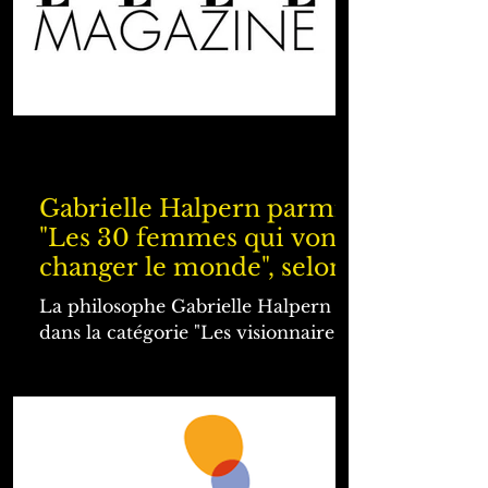
Gabrielle Halpern parmi
"Les 30 femmes qui vont
changer le monde", selon
le magazine Elle - Les
La philosophe Gabrielle Halpern
Lauréates
dans la catégorie "Les visionnaires",
parmi Les Lauréates.