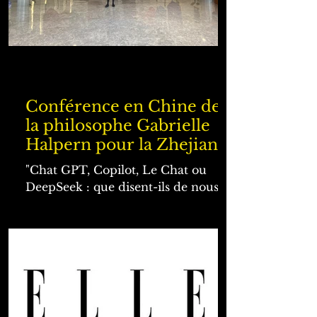
Conférence en Chine de
la philosophe Gabrielle
Halpern pour la Zhejiang
University International
"Chat GPT, Copilot, Le Chat ou
Business School (ZIBS) -
DeepSeek : que disent-ils de nous?"
"Comment l'intelligence
artificielle va-t-elle
transformer le monde ?"