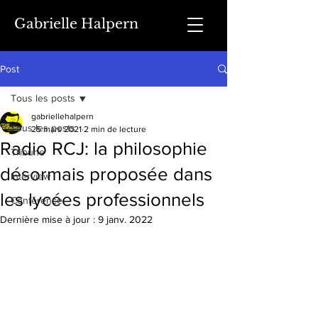
Gabrielle Halpern
Post
Tous les posts
gabriellehalpern
Tous les posts
25 mars 2021
2 min de lecture
Radio RCJ: la philosophie
Tribune
désormais proposée dans
Interview
les lycées professionnels
Conférence
Dernière mise à jour :
9 janv. 2022