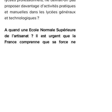
proposer davantage d’activités pratiques 
et manuelles dans les lycées généraux 
et technologiques ? 
A quand une Ecole Normale Supérieure 
de l’artisanat ? Il est urgent que la 
France comprenne que sa force ne 
réside pas seulement dans ses savoirs, 
mais aussi dans ses savoir-faire et 
qu’elle se doit de former des jeunes 
générations à l’excellence dans tous les 
domaines, peu importe que ce soit ceux 
de la main ou ceux de l’esprit !
Pour écouter la chronique en entier, 
diffusée le 22 mars 2021, rendez-vous 
sur le site de RCJ: 
https://radiorcj.info/diffusions/la-