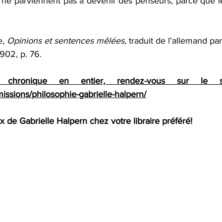
 ne parviennent pas à devenir des penseurs, parce que l
, 
Opinions et sentences mêlées
, traduit de l’allemand par
902, p. 76.
emissions/philosophie-gabrielle-halpern/
 de Gabrielle Halpern chez votre libraire préféré! 