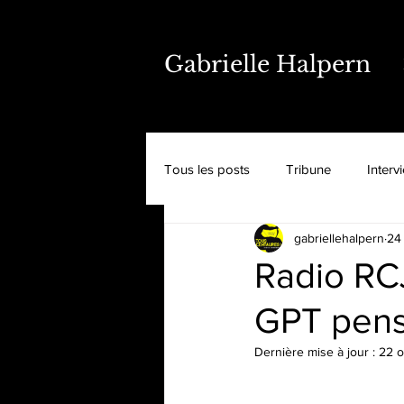
Gabrielle Halpern
Tous les posts
Tribune
Interv
gabriellehalpern
24
Radio RCJ:
GPT pense
Dernière mise à jour :
22 o