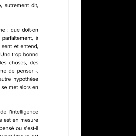
, autrement dit, 
e : que doit-on 
parfaitement, à 
sent et entend, 
 Une trop bonne 
es choses, des 
me de penser -, 
utre hypothèse 
 se met alors en 
 l’intelligence 
le est en mesure 
ensé ou s’est-il 