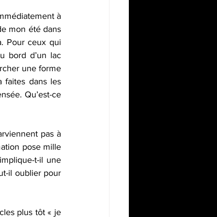
 immédiatement à 
 de mon été dans 
a. Pour ceux qui 
au bord d’un lac 
rcher une forme 
faites dans les 
ensée. Qu’est-ce 
arviennent pas à 
mation pose mille 
plique-t-il une 
-il oublier pour 
s plus tôt « je 