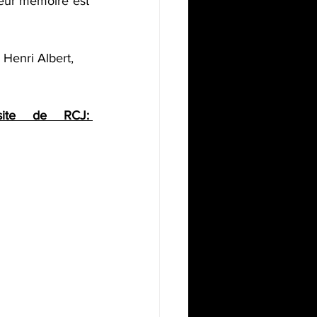
eur mémoire est 
 Henri Albert, 
Pour écouter la chronique en entier, rendez-vous sur le site de RCJ: 