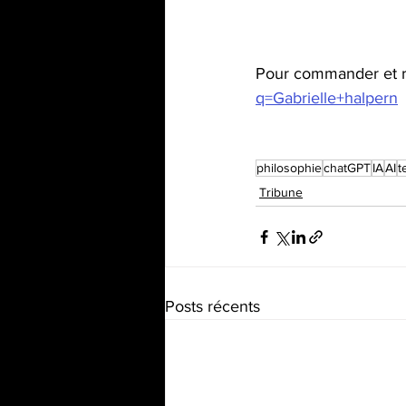
Pour commander et r
q=Gabrielle+halpern
philosophie
chatGPT
IA
AI
t
Tribune
Posts récents