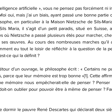
intelligence artificielle », vous ne pensez pas forcément ni
Moi oui, mais j’ai un biais, ayant passé une bonne partie
sophe, en particulier à la Maison Nietzsche de Sils-Mari
ls Maria, il s’agit d’un petit paradis, situé en Suisse, 
 où Nietzsche a passé plusieurs étés pour marcher, che
e ses œuvres. Au cours des nombreuses marches qu’il a 
ment eu tout le loisir de réfléchir à la question de la p
st-ce qui la définit ?
détour d’un ouvrage, le philosophe écrit : « Certains ne p
, parce que leur mémoire est trop bonne »
[1]
. Cette affir
ne mémoire nous empêcherait-elle de penser ? Penser im
oit-on oublier pour pouvoir être à même de penser ? Faut
dormir le pauvre René Descartes qui déclarait deux siècle