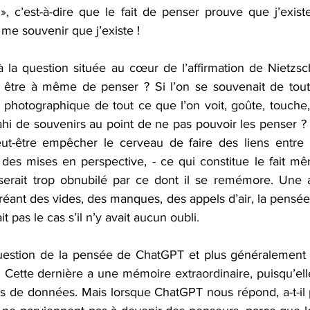
, c’est-à-dire que le fait de penser prouve que j’existe
 me souvenir que j’existe !
à la question située au cœur de l’affirmation de Nietzsch
 être à même de penser ? Si l’on se souvenait de tout 
photographique de tout ce que l’on voit, goûte, touche, 
ahi de souvenirs au point de ne pas pouvoir les penser ?
ut-être empêcher le cerveau de faire des liens entre l
, des mises en perspective, - ce qui constitue le fait mê
serait trop obnubilé par ce dont il se remémore. Une a
créant des vides, des manques, des appels d’air, la pensée
t pas le cas s’il n’y avait aucun oubli.
uestion de la pensée de ChatGPT et plus généralement de
ve. Cette dernière a une mémoire extraordinaire, puisqu’el
rds de données. Mais lorsque ChatGPT nous répond, a-t-il p