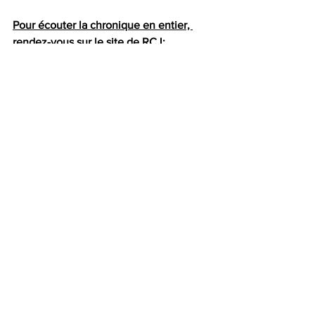
Pour écouter la chronique en entier, 
rendez-vous sur le site de RCJ: 
https://radiorcj.info/emissions/philosophi
e-gabrielle-halpern/
Découvrez les travaux de la philosophe 
Gabrielle Halpern chez votre libraire 
préféré! 
Pour commander et réserver votre 
ouvrage: 
https://www.leslibraires.fr/recherche/?
q=Gabrielle+halpern