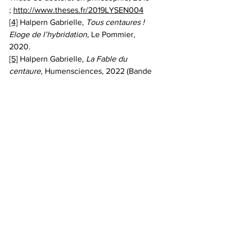
; 
http://www.theses.fr/2019LYSEN004
[4]
 Halpern Gabrielle, 
Tous centaures ! 
Eloge de l’hybridation
, Le Pommier, 
2020.
[5]
 Halpern Gabrielle, 
La Fable du 
centaure
, Humensciences, 2022 (Bande 
dessinée illustrée par Didier Petetin).
Pour écouter la chronique en entier, 
diffusée le mardi 8 février 2022, rendez-
vous sur le site de RCJ: 
https://radiorcj.info/emissions/philosophi
e-gabrielle-halpern/
Découvrez les travaux de Gabrielle 
Halpern chez votre libraire préféré! 