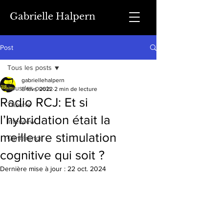
Gabrielle Halpern
Post
Tous les posts
gabriellehalpern
Tous les posts
8 févr. 2022
2 min de lecture
Radio RCJ: Et si
Tribune
l’hybridation était la
Interview
meilleure stimulation
Conférence
cognitive qui soit ?
Dernière mise à jour :
22 oct. 2024