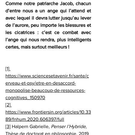
Comme notre patriarche Jacob, chacun 
d’entre nous a un ange qui l’attend et 
avec lequel il devra lutter jusqu’au lever 
de l’aurore, peu importe les blessures et 
les cicatrices : c’est ce combat avec 
l’ange qui nous rendra, plus intelligents 
certes, mais surtout meilleurs !
[1]
https://www.sciencesetavenir.fr/sante/c
erveau-et-psy/etre-en-desaccord-
monopolise-beaucoup-de-ressources-
cognitives_150970
[2]
https://www.frontiersin.org/articles/10.33
89/fnhum.2020.606397/full
[3]
 Halpern Gabrielle, 
Penser l’Hybride
, 
Thèse de doctorat en philosophie, 2019 