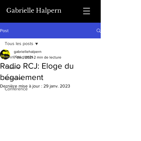
Gabrielle Halpern
Post
Tous les posts
gabriellehalpern
Tous les posts
7 déc. 2021
2 min de lecture
Radio RCJ: Eloge du
Tribune
bégaiement
Interview
Dernière mise à jour :
29 janv. 2023
Conférence