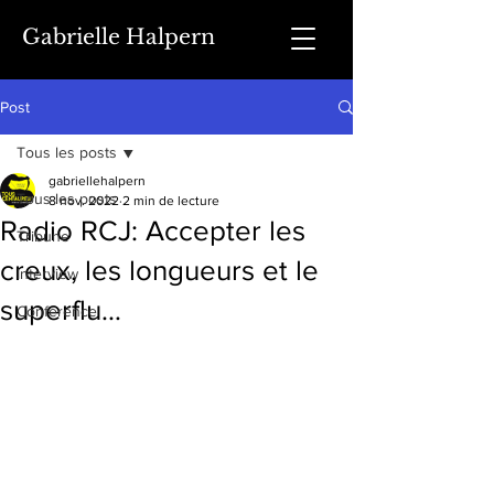
Gabrielle Halpern
Post
Tous les posts
gabriellehalpern
Tous les posts
8 nov. 2022
2 min de lecture
Radio RCJ: Accepter les
Tribune
creux, les longueurs et le
Interview
superflu…
Conférence