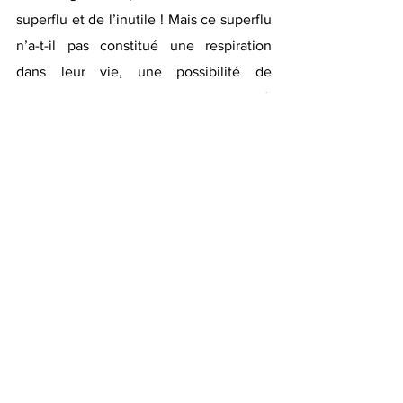
superflu et de l’inutile ! Mais ce superflu 
n’a-t-il pas constitué une respiration 
dans leur vie, une possibilité de 
ralentissement, qui donnent du sel à 
tout le reste ? Lorsque nous lisons des 
livres, les passages longs et ennuyeux 
que nous traversons ne sont-ils pas ceux 
qui nous font mériter les petits 
paragraphes de bonheur ? Même si la 
tentation en est grande, n’enlevons pas 
le superflu…
Pour écouter la chronique en entier, 
rendez-vous sur le site de RCJ: 
https://radiorcj.info/emissions/philosophi
e-gabrielle-halpern/