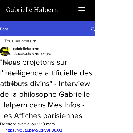
Gabrielle Halpern
Post
Tous les posts
gabriellehalpern
Tous les posts
22 févr.
1 min de lecture
"Nous projetons sur
Tribune
l'intelligence artificielle des
Interview
attributs divins" - Interview
Conférence
de la philosophe Gabrielle
Halpern dans Mes Infos -
Les Affiches parisiennes
Dernière mise à jour :
13 mars
https://youtu.be/cApPy9FB8XQ