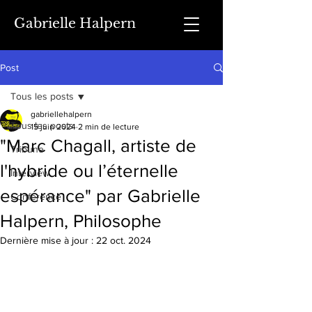
Gabrielle Halpern
Post
Tous les posts
gabriellehalpern
Tous les posts
15 juin 2024
2 min de lecture
"Marc Chagall, artiste de
Tribune
l'hybride ou l’éternelle
Interview
espérance" par Gabrielle
Conférence
Halpern, Philosophe
Dernière mise à jour :
22 oct. 2024