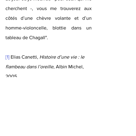
cherchent -, vous me trouverez aux 
côtés d’une chèvre volante et d’un 
homme-violoncelle, blottie dans un 
tableau de Chagall".
[1]
Elias Canetti, 
Histoire d’une vie : le 
flambeau dans l’oreille
, Albin Michel, 
2005.
Pour en savoir plus : 
https://www.larock-
granoff.fr