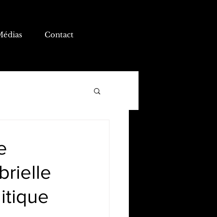
Médias
Contact
e
brielle
itique