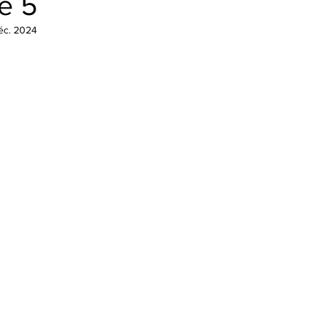
e 5
éc. 2024