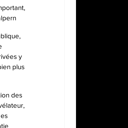
mportant, 
alpern
blique, 
e 
ivées y 
ien plus 
tion des 
vélateur, 
des 
tie 