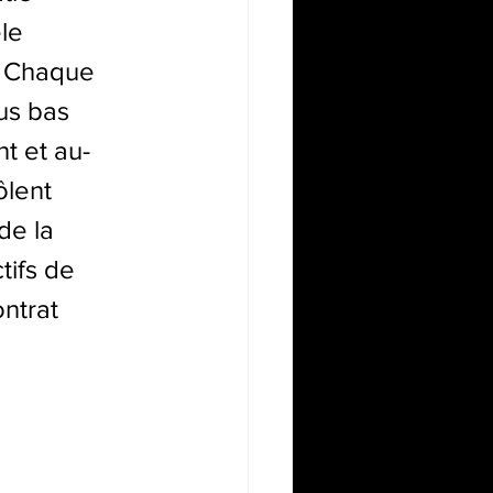
le 
. Chaque 
us bas 
t et au-
ôlent 
de la 
ifs de 
ntrat 
 