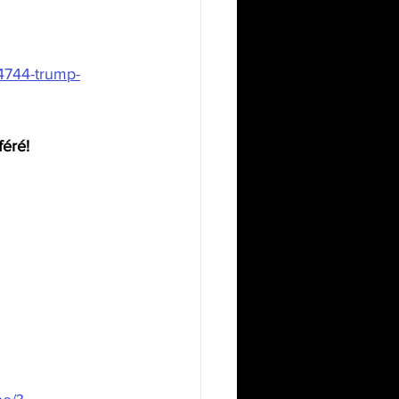
44744-trump-
éré! 