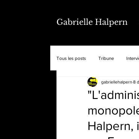
Gabrielle Halpern
Tous les posts
Tribune
Interv
gabriellehalpern
8 
"L'admini
monopole 
Halpern, 