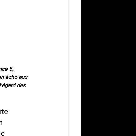
nce 5, 
en écho aux 
l'égard des 
rte 
n 
de 