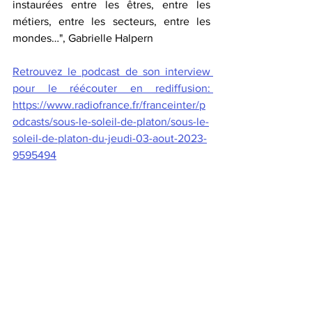
instaurées entre les êtres, entre les 
métiers, entre les secteurs, entre les 
mondes…", Gabrielle Halpern
Retrouvez le podcast de son interview 
pour le réécouter en rediffusion: 
https://www.radiofrance.fr/franceinter/p
odcasts/sous-le-soleil-de-platon/sous-le-
soleil-de-platon-du-jeudi-03-aout-2023-
9595494
philosophie
hybridation
société
prospective
territoire
politique
science