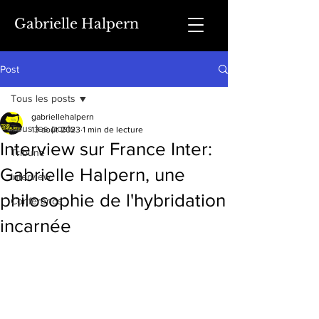
Gabrielle Halpern
Post
Tous les posts
gabriellehalpern
Tous les posts
13 août 2023
1 min de lecture
Interview sur France Inter:
Tribune
Gabrielle Halpern, une
Interview
philosophie de l'hybridation
Conférence
incarnée