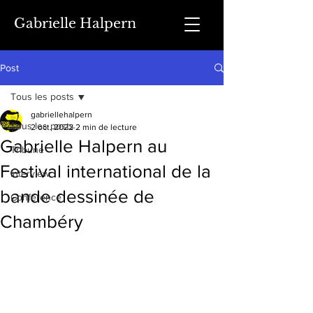
Gabrielle Halpern
Post
Tous les posts
gabriellehalpern
Tous les posts
2 oct. 2022
2 min de lecture
Gabrielle Halpern au
Tribune
Festival international de la
Interview
bande dessinée de
Conférence
Chambéry