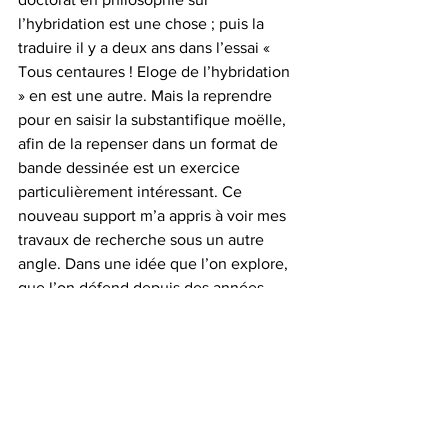
l’hybridation est une chose ; puis la 
traduire il y a deux ans dans l’essai « 
Tous centaures ! Eloge de l’hybridation 
» en est une autre. Mais la reprendre 
pour en saisir la substantifique moëlle, 
afin de la repenser dans un format de 
bande dessinée est un exercice 
particulièrement intéressant. Ce 
nouveau support m’a appris à voir mes 
travaux de recherche sous un autre 
angle. Dans une idée que l’on explore, 
que l’on défend depuis des années, 
qu’est-ce qui est finalement essentiel ? 
La rédaction du scénario de cette 
bande dessinée a été une véritable 
remise en question intellectuelle, et 
donc un défi salutaire!