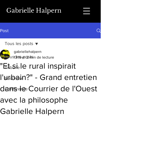
Gabrielle Halpern
Post
Tous les posts
gabriellehalpern
Tous les posts
13 févr.
2 min de lecture
"Et si le rural inspirait
Tribune
l'urbain?" - Grand entretien
Interview
dans le Courrier de l'Ouest
Conférence
avec la philosophe
Gabrielle Halpern