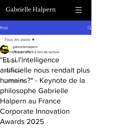
Gabrielle Halpern
Post
Tous les posts
gabriellehalpern
Tous les posts
25 janv. 2025
2 min de lecture
"Et si l'intelligence
Tribune
artificielle nous rendait plus
Interview
humains?" - Keynote de la
Conférence
philosophe Gabrielle
Halpern au France
Corporate Innovation
Awards 2025