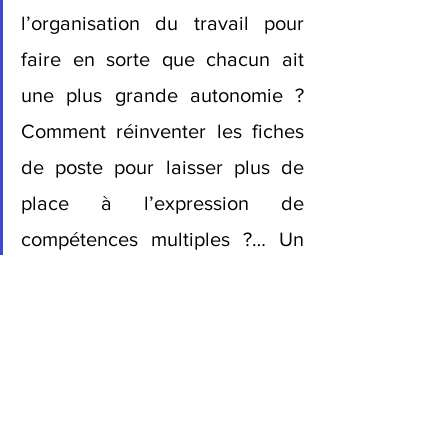
l’organisation du travail pour 
faire en sorte que chacun ait 
une plus grande autonomie ? 
Comment réinventer les fiches 
de poste pour laisser plus de 
place à l’expression de 
compétences multiples ?… Un 
nouveau contrat social est à 
construire !", Gabrielle Halpern
Lire la suite de la note: 
https://www.jean-
jaures.org/publication/comment-
repenser-le-monde-du-travail-lexemple-