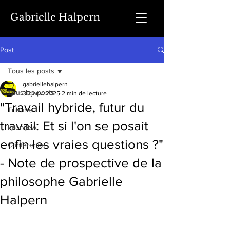
Gabrielle Halpern
Post
Tous les posts
gabriellehalpern
Tous les posts
30 janv. 2025
2 min de lecture
"Travail hybride, futur du
Tribune
travail: Et si l'on se posait
Interview
enfin les vraies questions ?"
Conférence
- Note de prospective de la
philosophe Gabrielle
Halpern