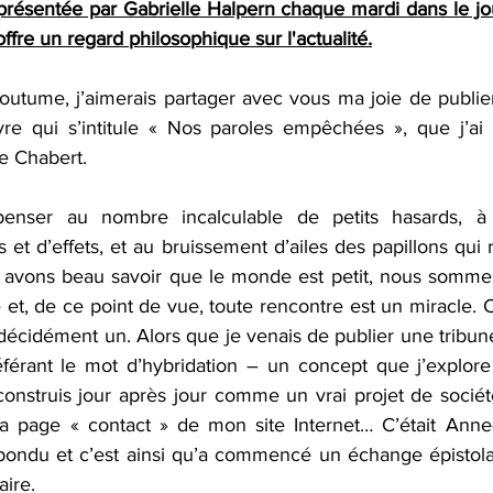
présentée par Gabrielle Halpern chaque mardi dans le jou
ffre un regard philosophique sur l'actualité.
coutume, j’aimerais partager avec vous ma joie de publie
re qui s’intitule « Nos paroles empêchées », que j’ai c
e Chabert.
penser au nombre incalculable de petits hasards, à 
et d’effets, et au bruissement d’ailes des papillons qui 
 avons beau savoir que le monde est petit, nous somme
re et, de ce point de vue, toute rencontre est un miracle.
écidément un. Alors que je venais de publier une tribune
préférant le mot d’hybridation – un concept que j’explore
onstruis jour après jour comme un vrai projet de société
 page « contact » de mon site Internet… C’était Anne-L
pondu et c’est ainsi qu’a commencé un échange épistolaire
aire.