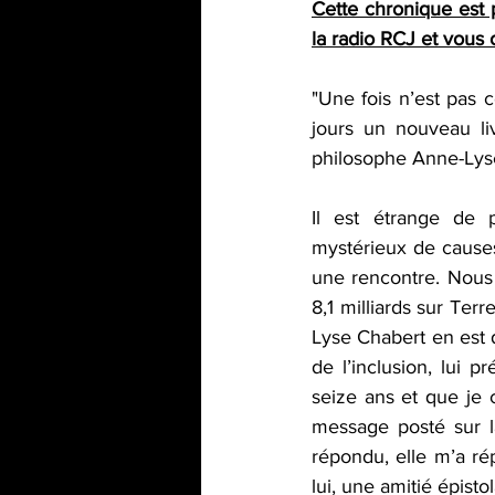
Cette chronique est 
la radio RCJ et vous o
"
Une fois n’est pas 
jours un nouveau liv
philosophe Anne-Lys
Il est étrange de 
mystérieux de causes 
une rencontre. Nous
8,1 milliards sur Ter
Lyse Chabert en est d
de l’inclusion, lui 
seize ans et que je c
message posté sur la
répondu, elle m’a ré
lui, une amitié épistol