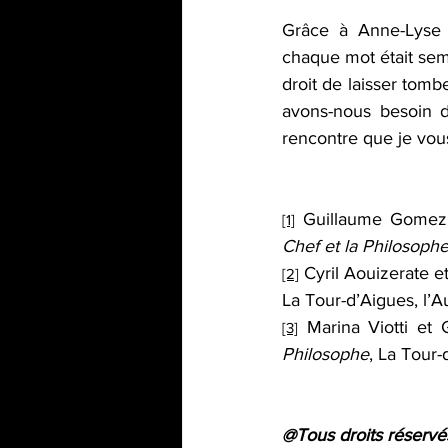
Grâce à Anne-Lyse C
chaque mot était semb
droit de laisser tomb
avons-nous besoin d
rencontre que je vous
 Guillaume Gomez 
[1]
Chef et la Philosoph
 Cyril Aouizerate e
[2]
La Tour-d’Aigues, l’
 Marina Viotti et 
[3]
Philosophe
, La Tour-
@Tous droits réservé