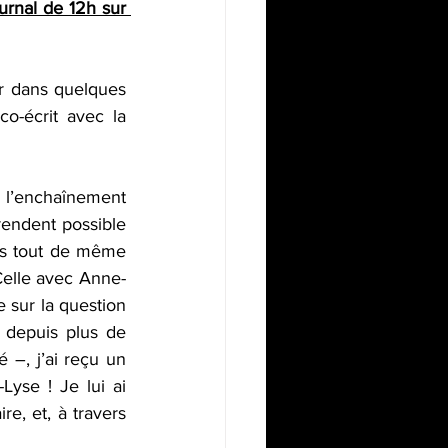
rnal de 12h sur 
r dans quelques 
o-écrit avec la 
l’enchaînement 
rendent possible 
s tout de même 
 Celle avec Anne-
 sur la question 
 depuis plus de 
 –, j’ai reçu un 
yse ! Je lui ai 
, et, à travers 