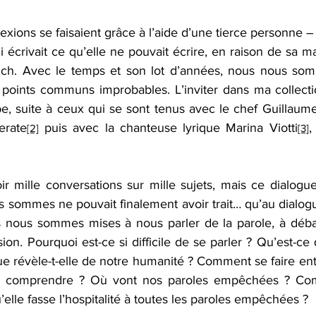
xions se faisaient grâce à l’aide d’une tierce personne – 
écrivait ce qu’elle ne pouvait écrire, en raison de sa m
reich. Avec le temps et son lot d’années, nous nous so
 points communs improbables. L’inviter dans ma collecti
be, suite à ceux qui se sont tenus avec le chef Guilla
erate
 puis avec la chanteuse lyrique Marina Viotti
,
[2]
[3]
r mille conversations sur mille sujets, mais ce dialogue
 sommes ne pouvait finalement avoir trait… qu’au dialo
 nous sommes mises à nous parler de la parole, à débat
ion. Pourquoi est-ce si difficile de se parler ? Qu’est-ce q
ue révèle-t-elle de notre humanité ? Comment se faire en
re comprendre ? Où vont nos paroles empêchées ? Co
’elle fasse l’hospitalité à toutes les paroles empêchées ?