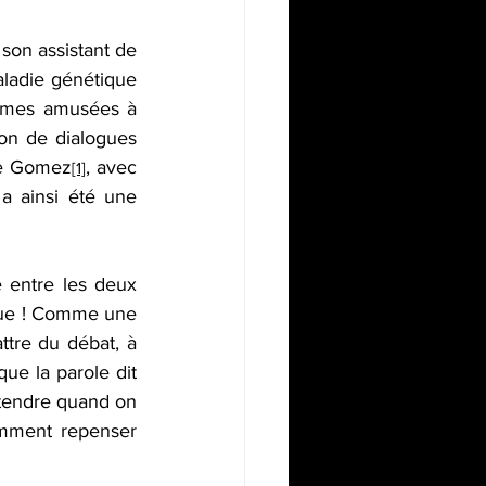
son assistant de 
aladie génétique 
mmes amusées à 
on de dialogues 
ume Gomez
, avec 
[1]
 a ainsi été une 
 entre les deux 
gue ! Comme une 
tre du débat, à 
ue la parole dit 
tendre quand on 
mment repenser 