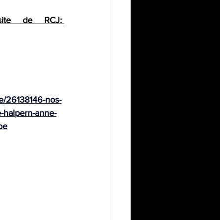
Pour écouter la chronique en entier, rendez-vous sur le site de RCJ: 
vre/26138146-nos-
-halpern-anne-
be