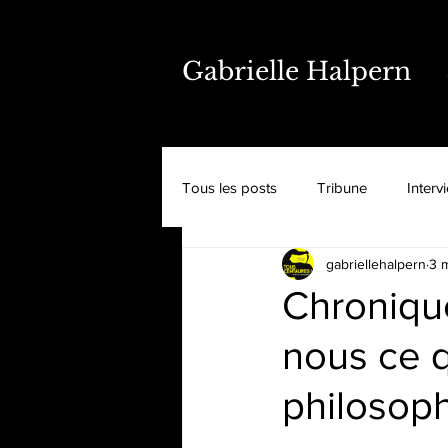
Gabrielle Halpern
Tous les posts
Tribune
Interv
gabriellehalpern
3 
Chroniqu
nous ce q
philosoph