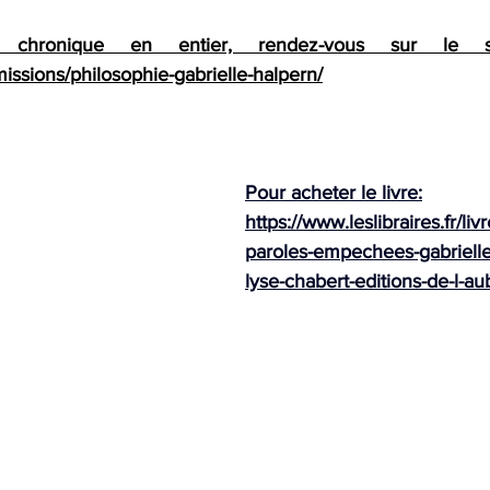
emissions/philosophie-gabrielle-halpern/
Pour acheter le livre:
https://www.leslibraires.fr/li
paroles-empechees-gabrielle
lyse-chabert-editions-de-l-au