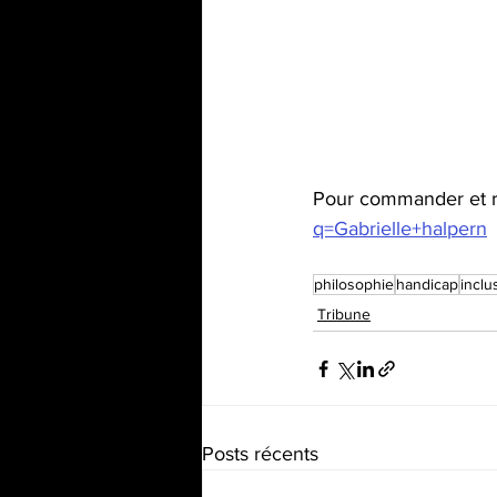
Pour commander et r
q=Gabrielle+halpern
philosophie
handicap
inclu
Tribune
Posts récents