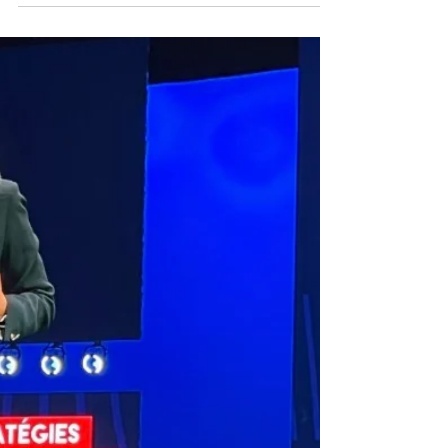
gabriellehalpern
13 oct. 2023
2 min de lecture
Et si l'on révolutionnait le travail
avec l'hybridation des métiers ? -
Conférence pour Aprofin
"Le numérique rend notre imagination paresseuse"