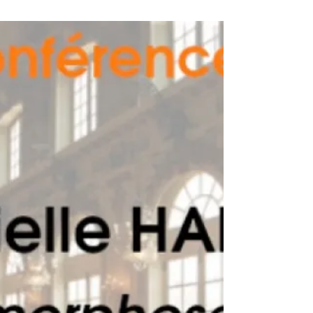
gabriellehalpern
15 oct. 2023
2 min de lecture
Conférence de Gabrielle Halpern
au Congrès du GCSMS Comète
Repenser les maisons de retraite...