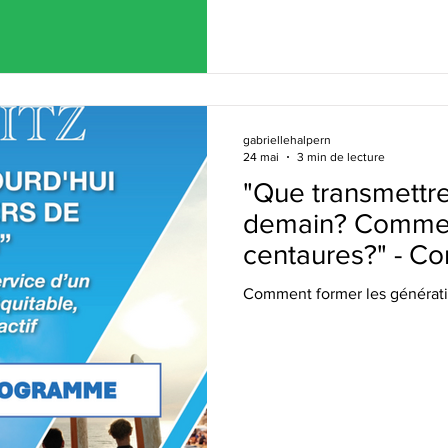
gabriellehalpern
24 mai
3 min de lecture
"Que transmettre
demain? Comment
centaures?" - Co
philosophe Gabri
Comment former les générat
CEFIEC, à Biarrit