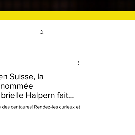
en Suisse, la
renommée
brielle Halpern fait
idation
e des centaures! Rendez-les curieux et