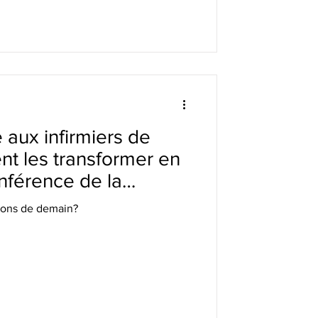
 aux infirmiers de
 les transformer en
nférence de la
elle Halpern pour le
ions de demain?
z