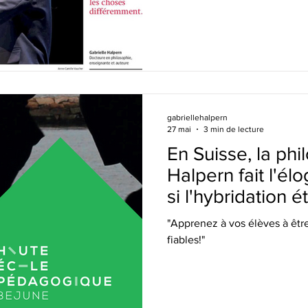
gabriellehalpern
27 mai
3 min de lecture
En Suisse, la phi
Halpern fait l'élo
si l'hybridation é
société?"
"Apprenez à vos élèves à êtr
fiables!"