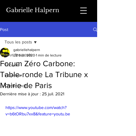
Gabrielle Halpern
Post
Tous les posts
gabriellehalpern
Tous les posts
22 déc. 2020
1 min de lecture
Forum Zéro Carbone:
Tribune
Table-ronde La Tribune x
Interview
Mairie de Paris
Conférence
Dernière mise à jour :
25 juil. 2021
https://www.youtube.com/watch?
v=b6tORbu7xx8&feature=youtu.be