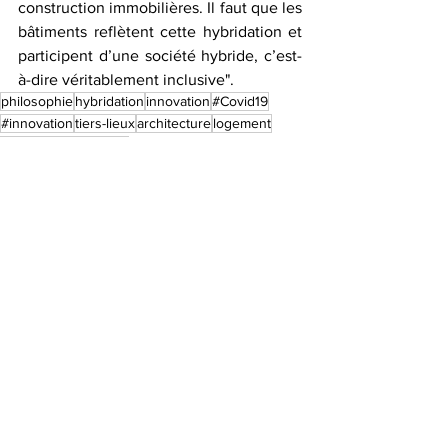
construction immobilières. Il faut que les 
bâtiments reflètent cette hybridation et 
participent d’une société hybride, c’est-
à-dire véritablement inclusive".
philosophie
hybridation
innovation
#Covid19
#innovation
tiers-lieux
architecture
logement
urbanisme
matériaux
Interview
Voir tout
Posts récents