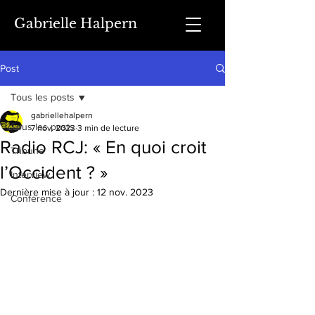
Gabrielle Halpern
Post
Tous les posts
gabriellehalpern
Tous les posts
7 nov. 2023
3 min de lecture
Radio RCJ: « En quoi croit
Tribune
l’Occident ? »
Interview
Dernière mise à jour :
12 nov. 2023
Conférence