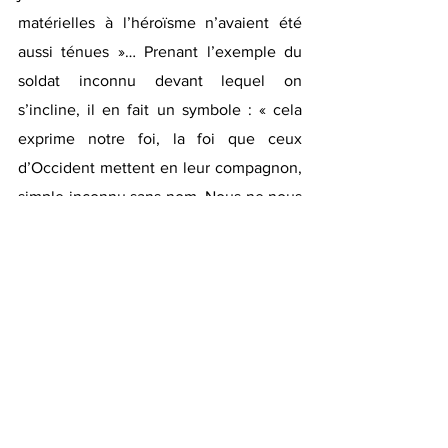
matérielles à l’héroïsme n’avaient été 
aussi ténues »… Prenant l’exemple du 
soldat inconnu devant lequel on 
s’incline, il en fait un symbole : « cela 
exprime notre foi, la foi que ceux 
d’Occident mettent en leur compagnon, 
simple inconnu sans nom. Nous ne nous 
demandons pas s’il faisait partie de la « 
masse » ou de l’ « élite ». C’était un être 
humain, à prendre comme un tout ». La 
seule chose qui compte, c’est 
l’humanité. 
Ces mots datent de 1958. Et aujourd’hui, 
en quoi croit l’Occident ?"