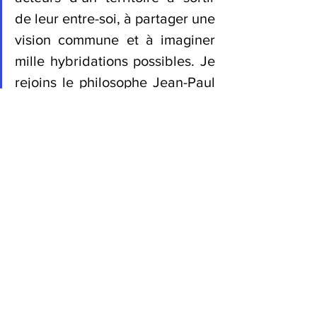
de leur entre-soi, à partager une 
vision commune et à imaginer 
mille hybridations possibles. Je 
rejoins le philosophe Jean-Paul 
Sartre lorsqu’il écrivait que nous 
sommes ce que nous faisons et 
que « ce sont nos actes qui nous 
définissent », c’est là toute la 
différence entre les rêveurs et 
les acteurs, entre les fatalistes 
et les courageux. Changer le 
monde – ou du moins, le 
réparer – ne repose pas sur les 
épaules de quelques-uns : 
chacun d’entre nous a cette 