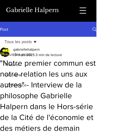
Gabrielle Halpern
Post
Tous les posts
gabriellehalpern
Tous les posts
13 mars 2025
3 min de lecture
"Notre premier commun est
Tribune
notre relation les uns aux
Interview
autres" - Interview de la
Conférence
philosophe Gabrielle
Halpern dans le Hors-série
de la Cité de l'économie et
des métiers de demain