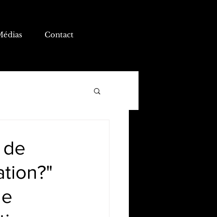
Médias
Contact
r de
ation?"
le