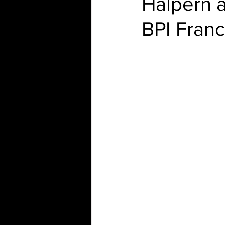
Halpern à
BPI Fran