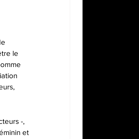
de 
tre le 
, comme 
iation 
eurs, 
teurs -, 
éminin et 