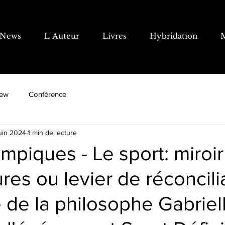
News
L' Auteur
Livres
Hybridation
iew
Conférence
juin 2024
1 min de lecture
mpiques - Le sport: miroi
ures ou levier de réconcili
 de la philosophe Gabriel