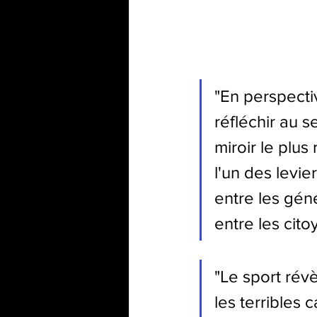
"En perspecti
réfléchir au s
miroir le plu
l'un des levie
entre les géné
entre les cito
"Le sport révè
les terribles 