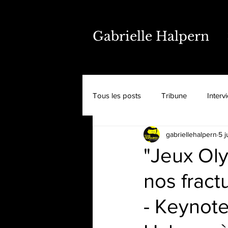
Gabrielle Halpern
Tous les posts
Tribune
Interv
gabriellehalpern
5 
"Jeux Oly
nos fract
- Keynote