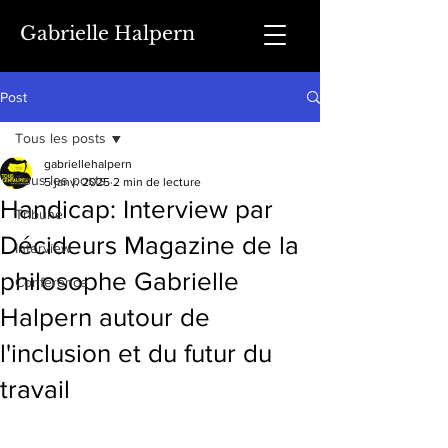
Gabrielle Halpern
Post
Tous les posts
gabriellehalpern
Tous les posts
5 janv. 2025
2 min de lecture
Handicap: Interview par
Tribune
Décideurs Magazine de la
Interview
philosophe Gabrielle
Conférence
Halpern autour de
l'inclusion et du futur du
travail