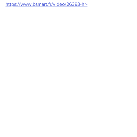
https://www.bsmart.fr/video/26393-hr-
makers-02-decembre-2024
Découvrez les travaux de Gabrielle 
Halpern chez votre libraire préféré! 
Pour commander et réserver votre 
ouvrage: 
https://www.leslibraires.fr/recherche/?
q=Gabrielle+halpern