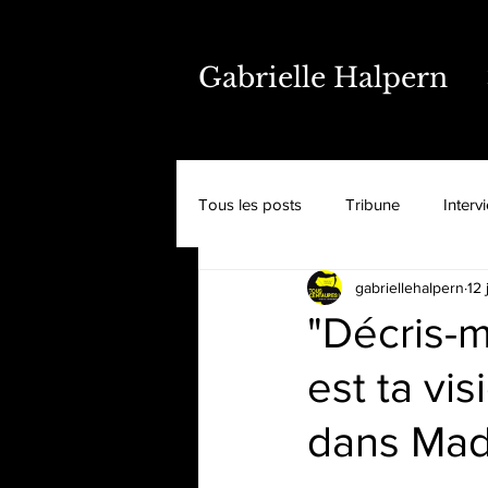
Gabrielle Halpern
Tous les posts
Tribune
Interv
gabriellehalpern
12 
"Décris-mo
est ta vis
dans Ma