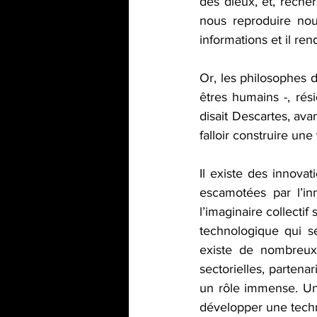
des dieux, et, recher
nous reproduire no
informations et il re
Or, les philosophes d
êtres humains -, rés
disait Descartes, ava
falloir construire une v
Il existe des innovat
escamotées par l’in
l’imaginaire collecti
technologique qui se
existe de nombreux a
sectorielles, partena
un rôle immense. Un 
développer une techno