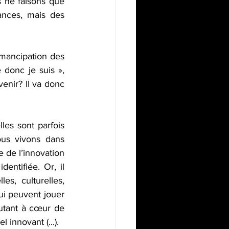
s ne faisons que 
nces, mais des 
émancipation des 
donc je suis », 
enir? Il va donc 
les sont parfois 
us vivons dans 
 de l’innovation 
ntifiée. Or, il 
s, culturelles, 
ui peuvent jouer 
utant à cœur de 
innovant (...). 