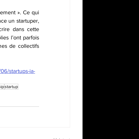
cement ». Ce qui 
nce un startuper, 
rire dans cette 
s l’ont parfois 
s de collectifs 
06/startups-ia-
ip
startup