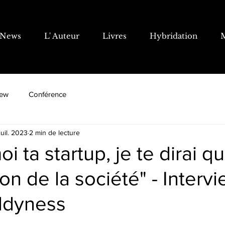
News
L' Auteur
Livres
Hybridation
iew
Conférence
juil. 2023
2 min de lecture
i ta startup, je te dirai qu
ion de la société" - Interv
ddyness