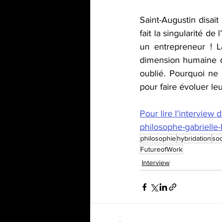
Saint-Augustin disait
fait la singularité de
un entrepreneur ! La
dimension humaine de
oublié. Pourquoi ne 
pour faire évoluer le
Pour lire l'interview
philosophe-gabrielle-
philosophie
hybridation
soc
FutureofWork
Interview