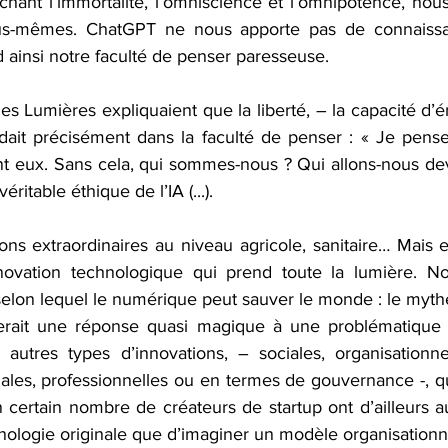
chant l’immortalité, l’omniscience et l’omnipotence, nou
us-mêmes. ChatGPT ne nous apporte pas de connaissa
nd ainsi notre faculté de penser paresseuse.
es Lumières expliquaient que la liberté, – la capacité d’
idait précisément dans la faculté de penser : « Je pense 
nt eux. Sans cela, qui sommes-nous ? Qui allons-nous dev
éritable éthique de l’IA (...).
ions extraordinaires au niveau agricole, sanitaire… Mais el
novation technologique qui prend toute la lumière. No
f selon lequel le numérique peut sauver le monde : le mythe
rait une réponse quasi magique à une problématique ide
utres types d’innovations, – sociales, organisationnelle
riales, professionnelles ou en termes de gouvernance -, q
certain nombre de créateurs de startup ont d’ailleurs a
logie originale que d’imaginer un modèle organisationnel 