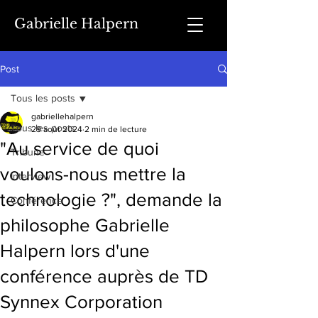
Gabrielle Halpern
Post
Tous les posts
gabriellehalpern
Tous les posts
29 août 2024
2 min de lecture
"Au service de quoi
Tribune
voulons-nous mettre la
Interview
technologie ?", demande la
Conférence
philosophe Gabrielle
Halpern lors d'une
conférence auprès de TD
Synnex Corporation