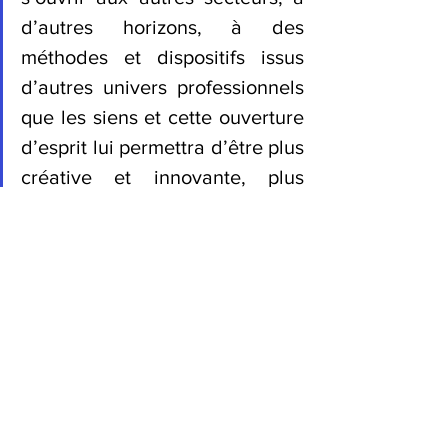
d’autres horizons, à des 
méthodes et dispositifs issus 
d’autres univers professionnels 
que les siens et cette ouverture 
d’esprit lui permettra d’être plus 
créative et innovante, plus 
accueillante envers des alliés 
potentiels pour imaginer de 
nouveaux produits, services, 
méthodes, modèles 
organisationnels et partenariats 
inédits. De quoi être plus forte 
lorsqu’un prochain virus covid-
19 ou un prochain virus 
informatique arrivera…", 