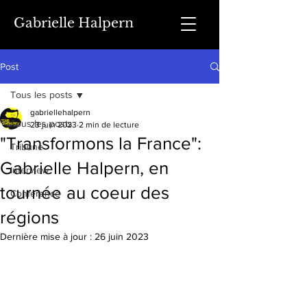
Gabrielle Halpern
Post
Tous les posts
gabriellehalpern
Tous les posts
23 juin 2023
2 min de lecture
"Transformons la France":
Tribune
Gabrielle Halpern, en
Interview
tournée au coeur des
Conférence
régions
Dernière mise à jour :
26 juin 2023