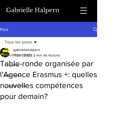
Gabrielle Halpern
Post
Tous les posts
gabriellehalpern
Tous les posts
11 juin 2023
2 min de lecture
Table-ronde organisée par
Tribune
l'Agence Erasmus +: quelles
Interview
nouvelles compétences
Conférence
pour demain?