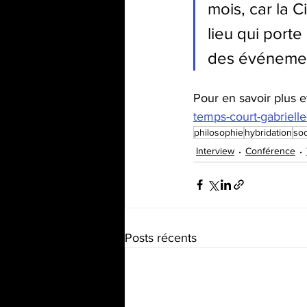
mois, car la 
lieu qui port
des événemen
Pour en savoir plus et
temps-court-gabrielle-
philosophie
hybridation
soc
Interview
Conférence
Posts récents