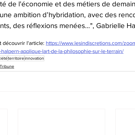
Cité de l'économie et des métiers de demain
e une ambition d’hybridation, avec des renco
ts, des réflexions menées…", Gabrielle H
 découvrir l'article: 
https://www.lesindiscretions.com/zoo
halpern-applique-lart-de-la-philosophie-sur-le-terrain/
iété
territoire
innovation
Tribune