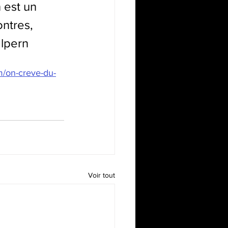
 est un 
ntres, 
alpern
m/on-creve-du-
Voir tout