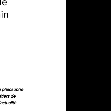
de
in
a philosophe 
tiers de 
actualité 