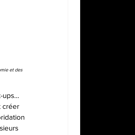
omie et des 
t-ups… 
 créer 
ridation 
sieurs 