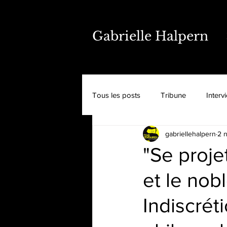
Gabrielle Halpern
Tous les posts
Tribune
Interv
gabriellehalpern
2 
"Se proje
et le nob
Indiscrét