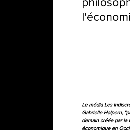
philosoph
l'économ
Le média Les Indiscré
Gabrielle Halpern, "p
demain créée par la R
économique en Occit