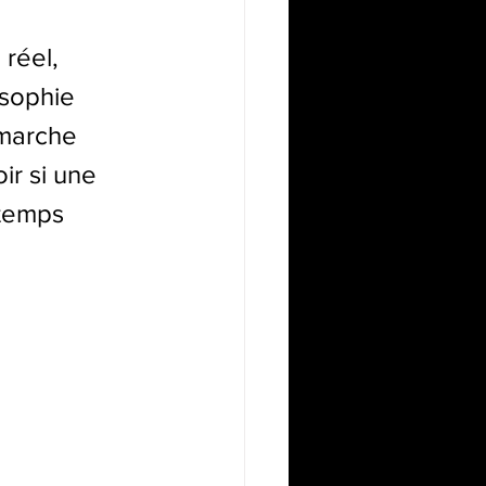
réel, 
osophie 
émarche 
ir si une 
 temps 