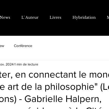
News
L' Auteur
Livres
Hybridation
iew
Conférence
nov. 2024
1 min de lecture
ter, en connectant le mon
le art de la philosophie" (
ions) - Gabrielle Halpern,