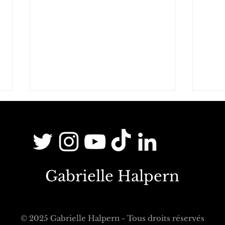
Gabrielle Halpern
"Chacun ne vote-t-il pas pour
BPI F
son petit intérêt particulier?" -
méta
La philosophe Gabrielle
Gabr
© 2025 Gabrielle Halpern - Tous droits réservés
Halpern sur La Chaîne