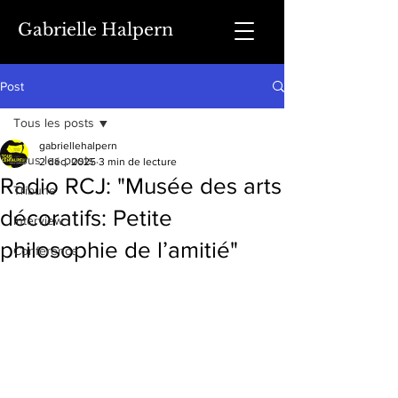
Gabrielle Halpern
Post
Tous les posts
gabriellehalpern
Tous les posts
2 déc. 2025
3 min de lecture
Radio RCJ: "Musée des arts
Tribune
décoratifs: Petite
Interview
philosophie de l’amitié"
Conférence