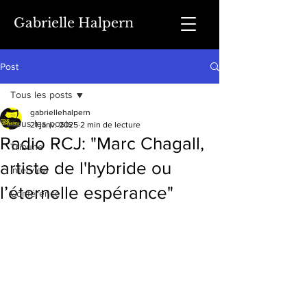
Gabrielle Halpern
Post
Tous les posts
gabriellehalpern
Tous les posts
21 janv. 2025
2 min de lecture
Radio RCJ: "Marc Chagall,
Tribune
artiste de l'hybride ou
Interview
l’éternelle espérance"
Conférence