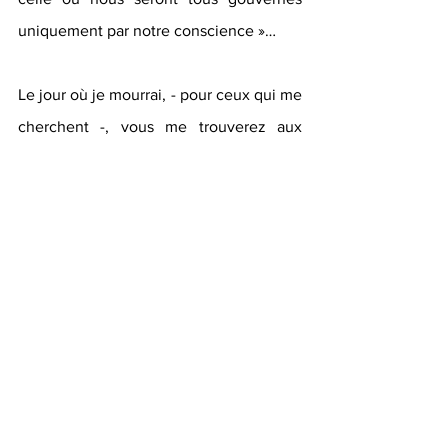
uniquement par notre conscience »…
Le jour où je mourrai, - pour ceux qui me 
cherchent -, vous me trouverez aux 
côtés d’une chèvre volante et d’un 
homme-violoncelle, blottie dans un 
tableau de Chagall".
Pour en savoir plus : 
https://www.albertina.at/en/exhibitions/
chagall/
[1]
Elias Canetti, 
Histoire d’une vie : le 
flambeau dans l’oreille
, Albin Michel, 