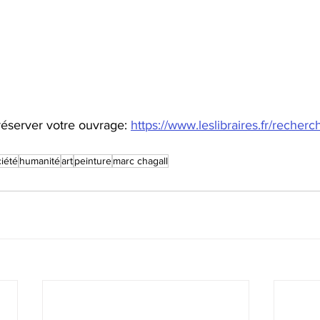
éserver votre ouvrage: 
https://www.leslibraires.fr/recherc
iété
humanité
art
peinture
marc chagall