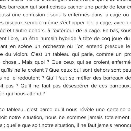
nt les barreaux qui sont censés cacher une partie de leur c
ussi une confusion : sont-ils enfermés dans la cage ou so
es oiseaux semble même s’échapper de la cage, avec une
 et l’autre dehors, à l’extérieur de la cage. En bas, sous
ent libre, un être humain hybride à tête de coq joue du 
tant en scène un orchestre où l’on entend presque le
ie du violon. C’est un tableau qui parle, comme un pro
e chose… Mais quoi ? Que ceux qui se croient enfermés 
 qu’ils ne le croient ? Que ceux qui sont dehors sont peu
ls ne le redoutent ? Qu’il faut se méfier des barreaux de
t pas ? Qu’il ne faut pas désespérer de ces barreaux, 
e qui nous attend ?
ce tableau, c’est parce qu’il nous révèle une certaine ph
soit notre situation, nous ne sommes jamais totalement l
 ; quelle que soit notre situation, il ne faut jamais renonc