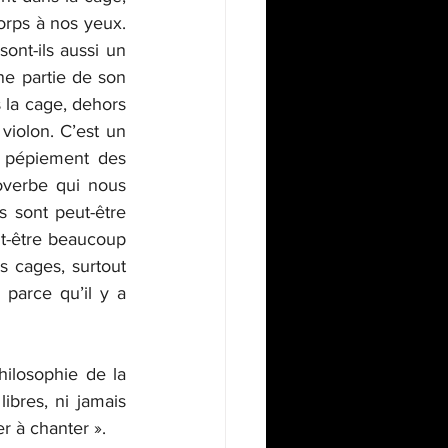
orps à nos yeux. 
nt-ils aussi un 
 partie de son 
 la cage, dehors 
violon. C’est un 
 pépiement des 
verbe qui nous 
sont peut-être 
t-être beaucoup 
s cages, surtout 
parce qu’il y a 
ilosophie de la 
ibres, ni jamais 
er à chanter ».