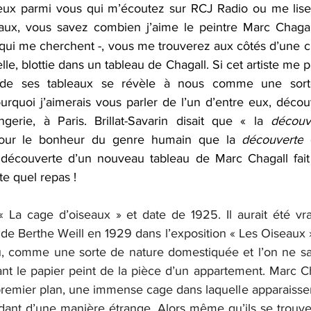
Ceux parmi vous qui m’écoutez sur RCJ Radio ou me lise
iaux, vous savez combien j’aime le peintre Marc Chagal
 qui me cherchent -, vous me trouverez aux côtés d’une ch
de ses tableaux se révèle à nous comme une sort
ourquoi j’aimerais vous parler de l’un d’entre eux, déco
gerie, à Paris. 
Brillat-Savarin
 disait que « 
l
a 
découv
 pour le bonheur du genre humain que la 
découverte
 
 découverte d’un nouveau tableau de Marc Chagall fait
e quel repas !
e « La cage d’oiseaux » et date de 1925. Il aurait été vr
 de Berthe Weill en 1929 dans l’exposition « Les Oiseaux »
, comme une sorte de nature domestiquée et l’on ne sait 
ant le papier peint de la pièce d’un appartement. Marc Ch
premier plan, une immense cage dans laquelle apparaissen
ndant d’une manière étrange. Alors même qu’ils se trouven