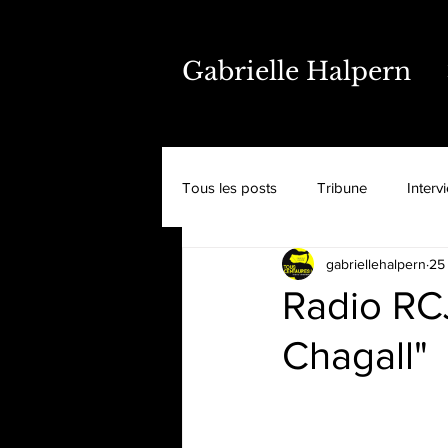
Gabrielle Halpern
Tous les posts
Tribune
Interv
gabriellehalpern
25
Radio RCJ
Chagall"