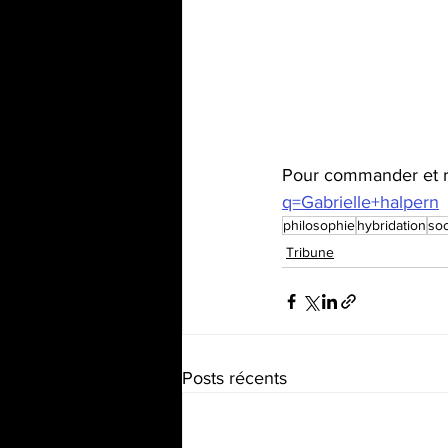
Pour commander et r
q=Gabrielle+halpern
philosophie
hybridation
soc
Tribune
Posts récents