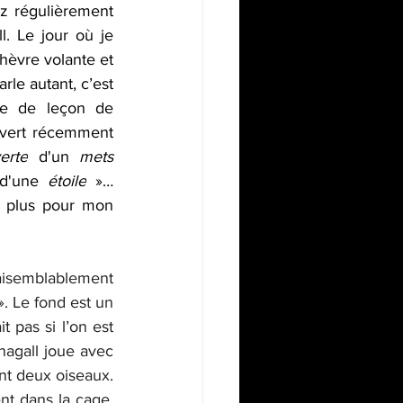
z régulièrement 
l. 
Le jour où je 
èvre volante et 
d’un homme-violoncelle, blottie dans un tableau de Chagall. Si cet artiste me parle autant, c’est 
e de leçon de 
uvert récemment 
erte
 d'un 
mets 
d'une 
étoile
 »… 
 plus pour mon 
aisemblablement 
. Le fond est un 
pas si l’on est 
agall joue avec 
t deux oiseaux. 
t dans la cage, 