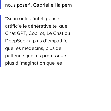
nous poser", Gabrielle Halpern
"Si un outil d’intelligence 
artificielle générative tel que 
Chat GPT, Copilot, Le Chat ou 
DeepSeek a plus d’empathie 
que les médecins, plus de 
patience que les professeurs, 
plus d’imagination que les 
juristes, plus de gentillesse que 
nos voisins, plus de tolérance 
que nos amis, plus de capacité 
d’écoute que nos parents, cela 
ne devrait-il pas nous 
bousculer, en réapprenant la 