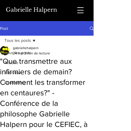
Gabrielle Halpern
Post
Tous les posts
gabriellehalpern
Tous les posts
24 mai
3 min de lecture
"Que transmettre aux
Tribune
infirmiers de demain?
Interview
Comment les transformer
Conférence
en centaures?" -
Conférence de la
philosophe Gabrielle
Halpern pour le CEFIEC, à