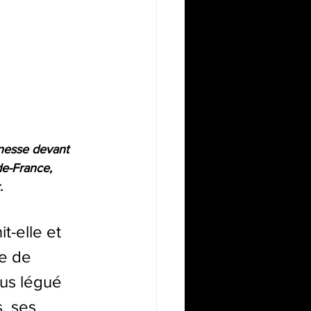
nesse devant 
de-France, 
. 
t-elle et 
se de 
us légué 
, ses 