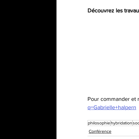
Découvrez les travaux
Pour commander et r
q=Gabrielle+halpern
philosophie
hybridation
soc
Conférence