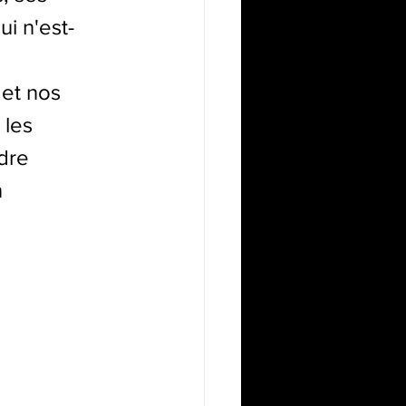
ui n'est-
et nos 
 les 
dre 
n