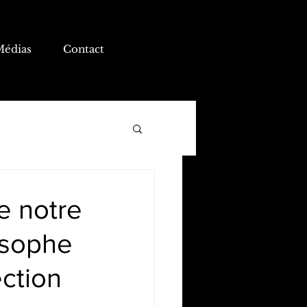
Médias
Contact
e notre
osophe
ection